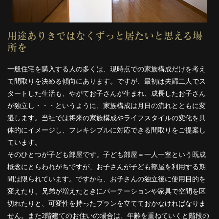
用途ありきではなくずっと居たいと思える場
所を
一般住宅を購入する人の多くは、現時点での家族構成だけを考え
て間取りを決める傾向にあります。ですが、最初は夫婦二人でス
タートした生活も、やがてお子さんが生まれ、成長したお子さん
が独立し・・・というように、家族構成は月日の流れとともに変
遷します。当社では将来の家族構成やライフスタイルの変化を具
体的にイメージし、フレキシブルに対応できる間取りをご提案し
ています。
そのひとつが子ども部屋です。子ども部屋＝一人一室という既成
概念にとらわれがちですが、お子さんが子ども部屋を利用する期
間は限られています。ですから、お子さんの独立後に使用目的を
変えたり、兄弟が増えたときにパーテーションや家具で空間を区
切れたりと、可変性を持ったプランを立てておかなければなりま
せん。また2階建てのお住いの場合は、年齢を重ねていくと階段の