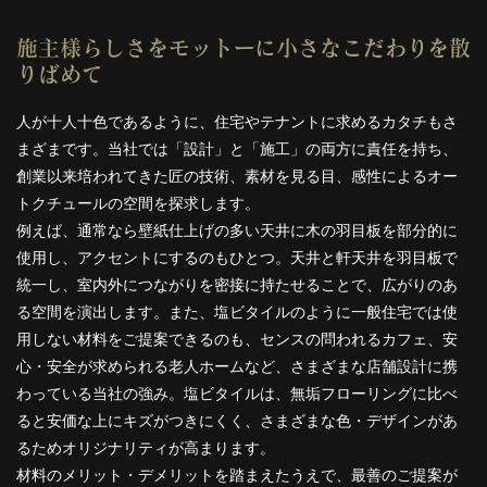
施主様らしさをモットーに小さなこだわりを散
りばめて
人が十人十色であるように、住宅やテナントに求めるカタチもさ
まざまです。当社では「設計」と「施工」の両方に責任を持ち、
創業以来培われてきた匠の技術、素材を見る目、感性によるオー
トクチュールの空間を探求します。
例えば、通常なら壁紙仕上げの多い天井に木の羽目板を部分的に
使用し、アクセントにするのもひとつ。天井と軒天井を羽目板で
統一し、室内外につながりを密接に持たせることで、広がりのあ
る空間を演出します。また、塩ビタイルのように一般住宅では使
用しない材料をご提案できるのも、センスの問われるカフェ、安
心・安全が求められる老人ホームなど、さまざまな店舗設計に携
わっている当社の強み。塩ビタイルは、無垢フローリングに比べ
ると安価な上にキズがつきにくく、さまざまな色・デザインがあ
るためオリジナリティが高まります。
材料のメリット・デメリットを踏まえたうえで、最善のご提案が