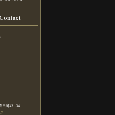
0
町431-34